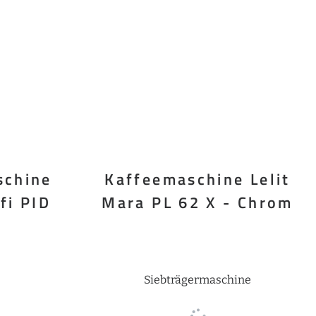
schine
Kaffeemaschine Lelit
fi PID
Mara PL 62 X - Chrom
Siebträgermaschine