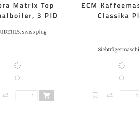
era Matrix Top
ECM Kaffeema
alboiler, 3 PID
Classika P
IDE1IL5, swiss plug
Siebträgermasch