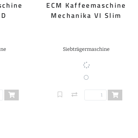
schine
ECM Kaffeemaschine
ID
Mechanika VI Slim
ine
Siebträgermaschine