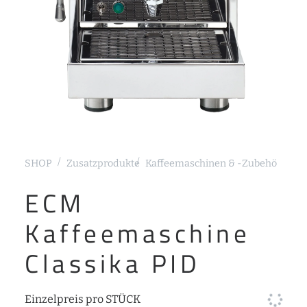
SHOP
Zusatzprodukte
Kaffeemaschinen & -Zubehör
Sieb
ECM
Kaffeemaschine
Classika PID
Einzelpreis pro STÜCK