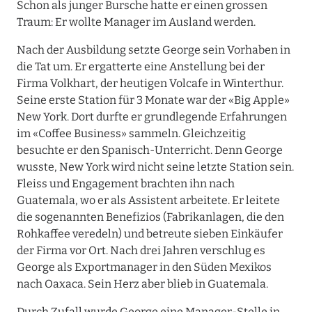
Schon als junger Bursche hatte er einen grossen
Traum: Er wollte Manager im Ausland werden.
Nach der Ausbildung setzte George sein Vorhaben in
die Tat um. Er ergatterte eine Anstellung bei der
Firma Volkhart, der heutigen Volcafe in Winterthur.
Seine erste Station für 3 Monate war der «Big Apple»
New York. Dort durfte er grundlegende Erfahrungen
im «Coffee Business» sammeln. Gleichzeitig
besuchte er den Spanisch-Unterricht. Denn George
wusste, New York wird nicht seine letzte Station sein.
Fleiss und Engagement brachten ihn nach
Guatemala, wo er als Assistent arbeitete. Er leitete
die sogenannten Benefizios (Fabrikanlagen, die den
Rohkaffee veredeln) und betreute sieben Einkäufer
der Firma vor Ort. Nach drei Jahren verschlug es
George als Exportmanager in den Süden Mexikos
nach Oaxaca. Sein Herz aber blieb in Guatemala.
Durch Zufall wurde George eine Manager-Stelle in