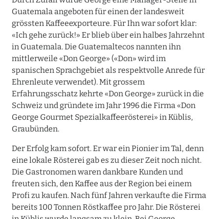
Guatemala angeboten für einen der landesweit
grössten Kaffeeexporteure. Für Ihn war sofort klar:
«Ich gehe zurück!» Er blieb über ein halbes Jahrzehnt
in Guatemala. Die Guatemaltecos nannten ihn
mittlerweile «Don George» («Don» wird im
spanischen Sprachgebiet als respektvolle Anrede für
Ehrenleute verwendet). Mit grossem
Erfahrungsschatz kehrte «Don George» zurück in die
Schweiz und gründete im Jahr 1996 die Firma «Don
George Gourmet Spezialkaffeerösterei» in Küblis,
Graubünden.
Der Erfolg kam sofort. Er war ein Pionier im Tal, denn
eine lokale Rösterei gab es zu dieser Zeit noch nicht.
Die Gastronomen waren dankbare Kunden und
freuten sich, den Kaffee aus der Region bei einem
Profi zu kaufen. Nach fünf Jahren verkaufte die Firma
bereits 100 Tonnen Röstkaffee pro Jahr. Die Rösterei
in Küblis wurde langsam zu klein. Bei George