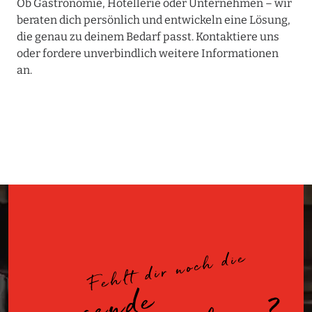
Ob Gastronomie, Hotellerie oder Unternehmen – wir
beraten dich persönlich und entwickeln eine Lösung,
die genau zu deinem Bedarf passt. Kontaktiere uns
oder fordere unverbindlich weitere Informationen
an.
Fehlt dir noch die
p
a
s
e
n
d
e
K
a
f
f
e
e
m
a
s
c
h
i
n
e