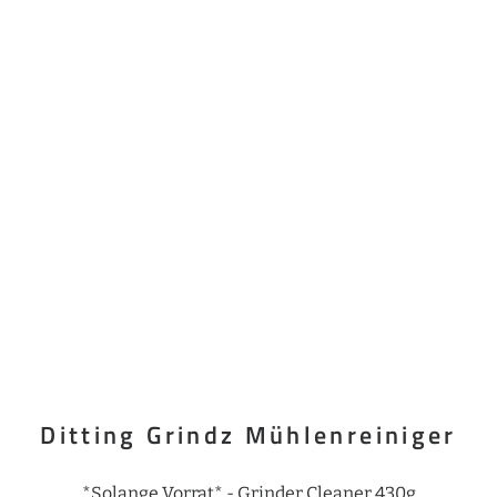
Ditting Grindz Mühlenreiniger
*Solange Vorrat* - Grinder Cleaner 430g