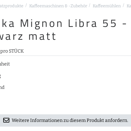
atzprodukte
Kaffeemaschinen & -Zubehör
Kaffeemühlen
K
ka Mignon Libra 55 -
warz matt
s pro STÜCK
nheit
g
nd
Weitere Informationen zu diesem Produkt anfordern.