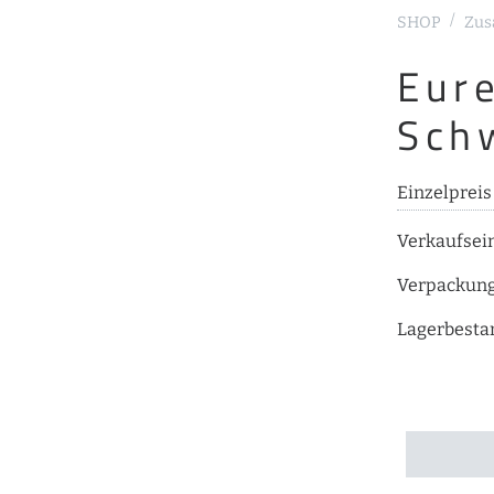
SHOP
Zus
Eure
Sch
Einzelprei
Verkaufsei
Verpackun
Lagerbesta