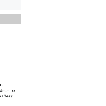
ine
 dieselbe
affee’s.