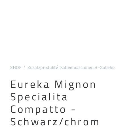
SHOP
Zusatzprodukte
Kaffeemaschinen & -Zubehör
Kaf
Eureka Mignon
Specialita
Compatto -
Schwarz/chrom