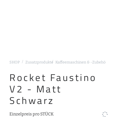
SHOP
Zusatzprodukte
Kaffeemaschinen & -Zubehör
Kaf
Rocket Faustino
V2 - Matt
Schwarz
Einzelpreis pro STÜCK