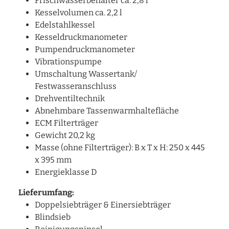
Frischwasserbehälter ca. 2,8 l
Kesselvolumen ca. 2,2 l
Edelstahlkessel
Kesseldruckmanometer
Pumpendruckmanometer
Vibrationspumpe
Umschaltung Wassertank/
Festwasseranschluss
Drehventiltechnik
Abnehmbare Tassenwarmhaltefläche
ECM Filterträger
Gewicht 20,2 kg
Masse (ohne Filterträger): B x T x H: 250 x 445
x 395 mm
Energieklasse D
Lieferumfang:
Doppelsiebträger & Einersiebträger
Blindsieb