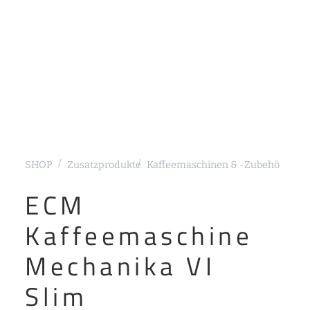
SHOP
Zusatzprodukte
Kaffeemaschinen & -Zubehör
Sieb
ECM
Kaffeemaschine
Mechanika VI
Slim