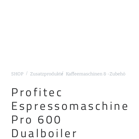
SHOP
Zusatzprodukte
Kaffeemaschinen & -Zubehör
Sieb
Profitec
Espressomaschine
Pro 600
Dualboiler