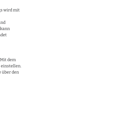
s wird mit
und
 kann
ndet
. Mit dem
einstellen.
e über den