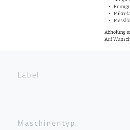
Reinig
Mikrof
Messlöf
Abholung er
Auf Wunsch 
Label
Maschinentyp