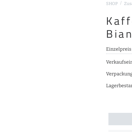
SHOP
Zus
Kaf
Bia
Einzelprei
Verkaufsei
Verpackun
Lagerbesta