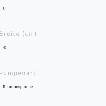
D
Breite (cm)
41
Pumpenart
Rotationspumpe