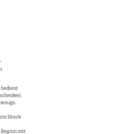
y
n
 bedient
 schenken
bezugs.
gem Druck
 Beginn mit