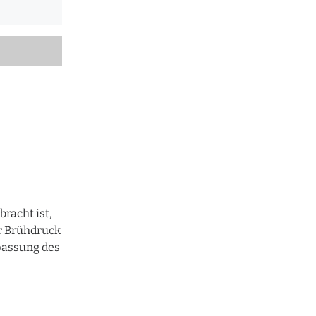
racht ist,
r Brühdruck
npassung des