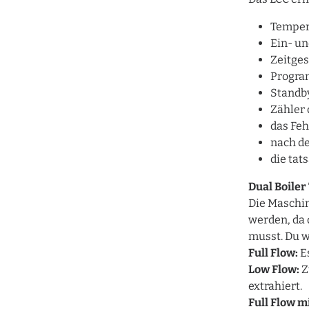
Temper
Ein- u
Zeitges
Progra
Standb
Zähler 
das Feh
nach de
die tat
Dual Boiler
Die Maschi
werden, da
musst. Du 
Full Flow:
E
Low Flow:
Z
extrahiert.
Full Flow m