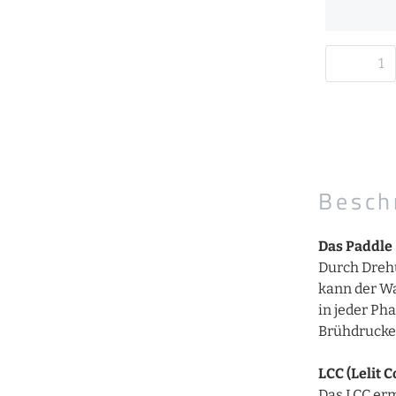
Besch
Das Paddle
Durch Drehu
kann der Wa
in jeder Ph
Brühdruckes
LCC (Lelit 
Das LCC erm