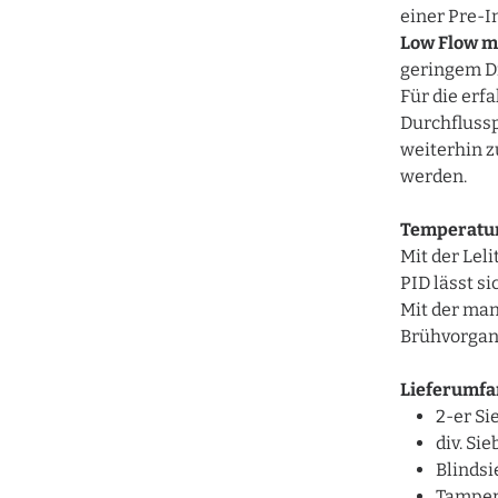
einer Pre-I
Low Flow mi
geringem Dr
Für die erf
Durchflussp
weiterhin 
werden.
Temperatur
Mit der Lel
PID lässt s
Mit der ma
Brühvorgan
Lieferumfa
2-er Si
div. Sie
Blindsi
Tampe