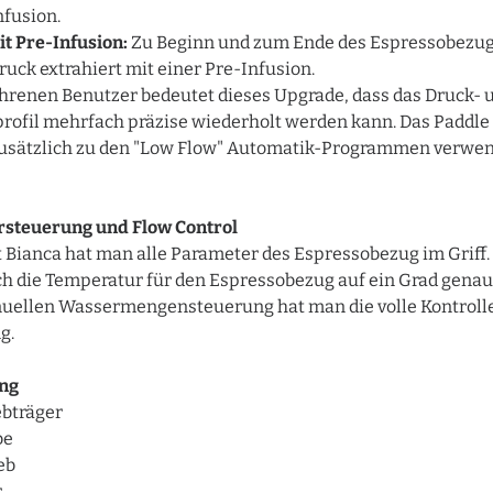
nfusion.
t Pre-Infusion:
Zu Beginn und zum Ende des Espressobezug
uck extrahiert mit einer Pre-Infusion.
ahrenen Benutzer bedeutet dieses Upgrade, dass das Druck- 
rofil mehrfach präzise wiederholt werden kann. Das Paddle
zusätzlich zu den "Low Flow" Automatik-Programmen verwe
steuerung und Flow Control
it Bianca hat man alle Parameter des Espressobezug im Griff
ich die Temperatur für den Espressobezug auf ein Grad genau 
nuellen Wassermengensteuerung hat man die volle Kontroll
g.
ng
ebträger
be
eb
r