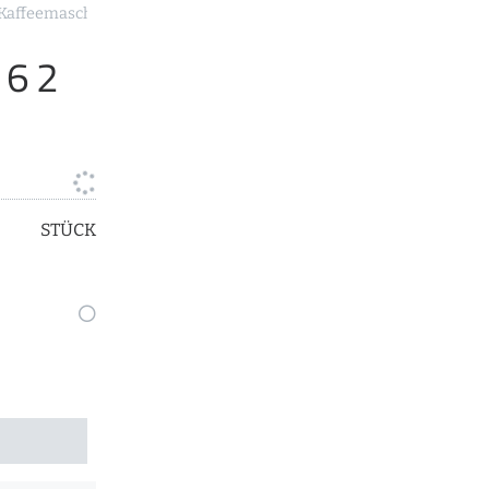
 Kaffeemaschinen
162
STÜCK