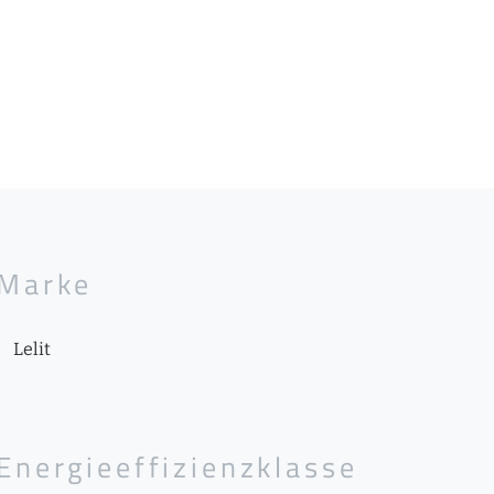
Marke
Lelit
Energieeffizienzklasse