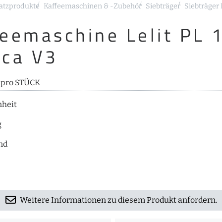
atzprodukte
Kaffeemaschinen & -Zubehör
Siebträger
Siebträger
feemaschine Lelit PL 
nca V3
s pro STÜCK
nheit
g
nd
Weitere Informationen zu diesem Produkt anfordern.