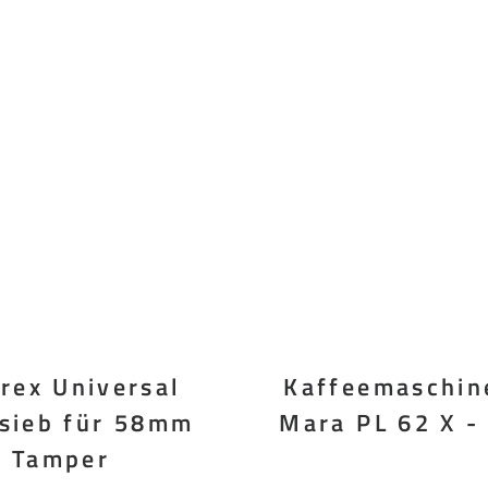
rex Universal
Kaffeemaschine
dsieb für 58mm
Mara PL 62 X -
Tamper