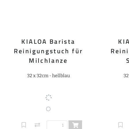
KIALOA Barista
KI
Reinigungstuch für
Rein
Milchlanze
32 x 32cm - hellblau
32