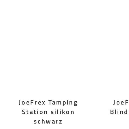
JoeFrex Tamping
JoeF
Station silikon
Blin
schwarz