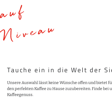
a
u
f
h
ö
c
h
s
t
e
m
N
i
v
e
a
u
Tauche ein in die Welt der S
Unsere Auswahl lässt keine Wünsche offen und bietet f
den perfekten Kaffee zu Hause zuzubereiten. Finde bei u
Kaffeegenuss.