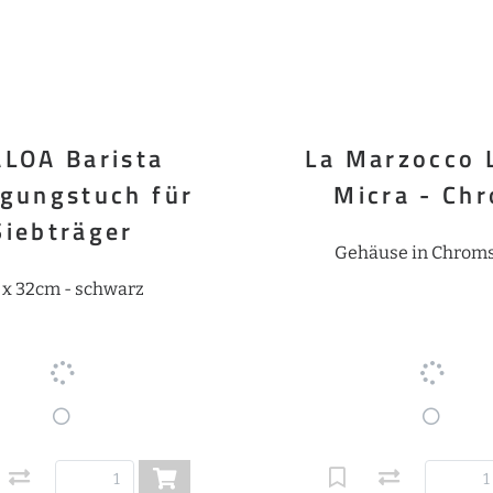
ALOA Barista
La Marzocco 
igungstuch für
Micra - Ch
Siebträger
Gehäuse in Chroms
 x 32cm - schwarz