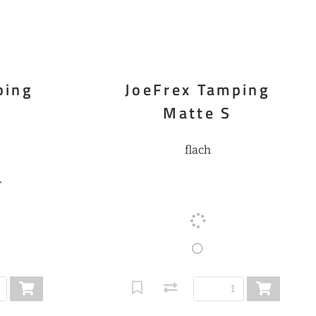
ping
JoeFrex Tamping
Matte S
flach
r