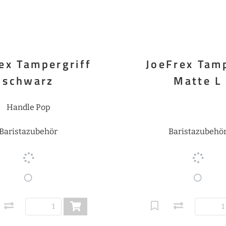
ex Tampergriff
JoeFrex Tam
schwarz
Matte L
Handle Pop
Baristazubehör
Baristazubehö