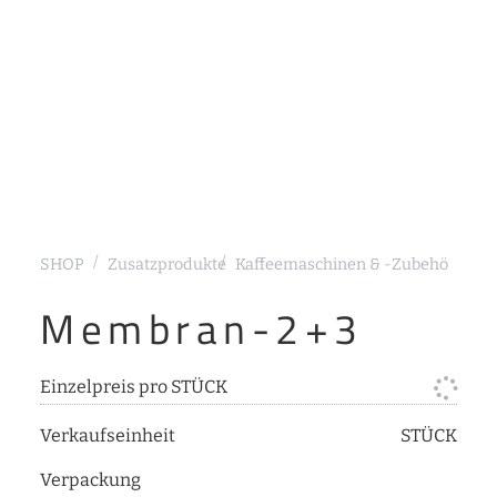
SHOP
Zusatzprodukte
Kaffeemaschinen & -Zubehör
Sieb
Membran-2+3
Einzelpreis pro STÜCK
Verkaufseinheit
STÜCK
Verpackung