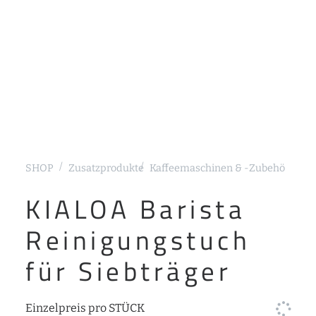
SHOP
Zusatzprodukte
Kaffeemaschinen & -Zubehör
Sieb
KIALOA Barista
Reinigungstuch
für Siebträger
Einzelpreis pro STÜCK