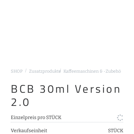
SHOP
Zusatzprodukte
Kaffeemaschinen & -Zubehör
Sieb
BCB 30ml Version
2.0
Einzelpreis pro STÜCK
Verkaufseinheit
STÜCK