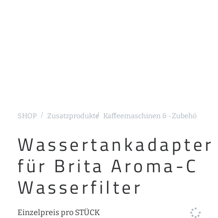
SHOP
Zusatzprodukte
Kaffeemaschinen & -Zubehör
Sieb
Wassertankadapter
für Brita Aroma-C
Wasserfilter
Einzelpreis pro STÜCK