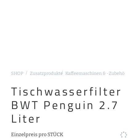
SHOP
Zusatzprodukte
Kaffeemaschinen & -Zubehör
Sieb
Tischwasserfilter
BWT Penguin 2.7
Liter
Einzelpreis pro STÜCK