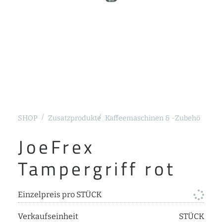
SHOP
Zusatzprodukte
Kaffeemaschinen & -Zubehör
Sieb
JoeFrex
Tampergriff rot
Einzelpreis pro STÜCK
Verkaufseinheit
STÜCK