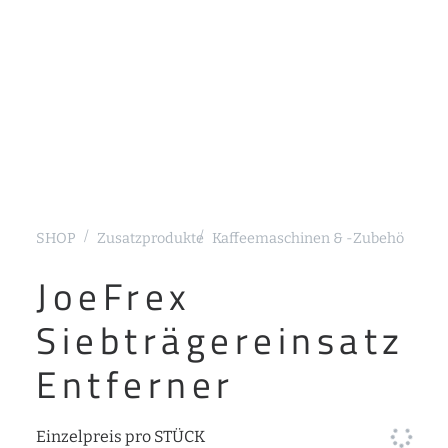
SHOP
Zusatzprodukte
Kaffeemaschinen & -Zubehör
Sieb
JoeFrex
Siebträgereinsatz
Entferner
Einzelpreis pro STÜCK