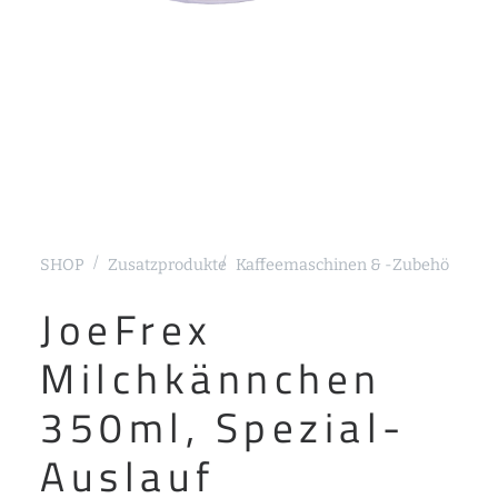
SHOP
Zusatzprodukte
Kaffeemaschinen & -Zubehör
Sieb
JoeFrex
Milchkännchen
350ml, Spezial-
Auslauf