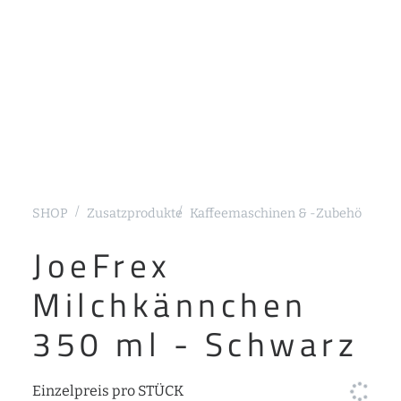
SHOP
Zusatzprodukte
Kaffeemaschinen & -Zubehör
Sieb
JoeFrex
Milchkännchen
350 ml - Schwarz
Einzelpreis pro STÜCK