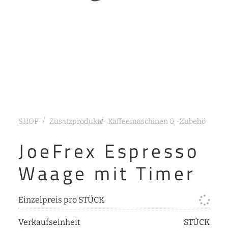
SHOP
Zusatzprodukte
Kaffeemaschinen & -Zubehör
Sieb
JoeFrex Espresso
Waage mit Timer
Einzelpreis pro STÜCK
Verkaufseinheit
STÜCK