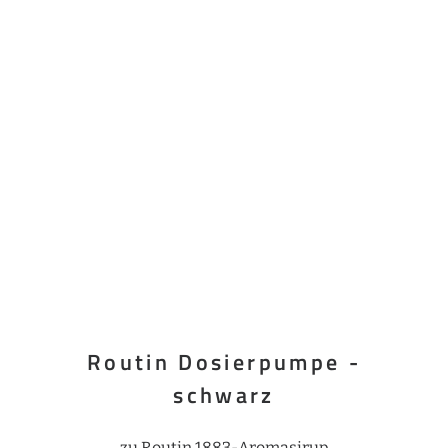
Routin Dosierpumpe -
schwarz
zu Routin 1883-Aromasirup