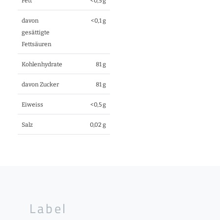
Fett
<0,5 g
davon
<0,1 g
gesättigte
Fettsäuren
Kohlenhydrate
81 g
davon Zucker
81 g
Eiweiss
<0,5 g
Salz
0,02 g
Label