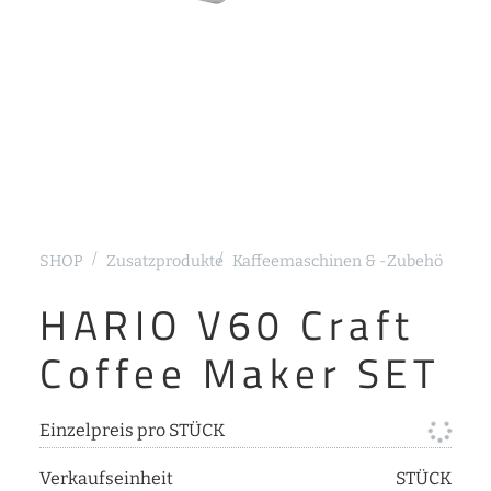
SHOP
Zusatzprodukte
Kaffeemaschinen & -Zubehör
Manu
HARIO V60 Craft
Coffee Maker SET
Einzelpreis pro STÜCK
Verkaufseinheit
STÜCK