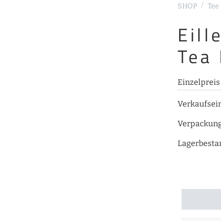
SHOP
Tee
Eill
Tea
Einzelpreis
Verkaufsei
Verpackun
Lagerbesta