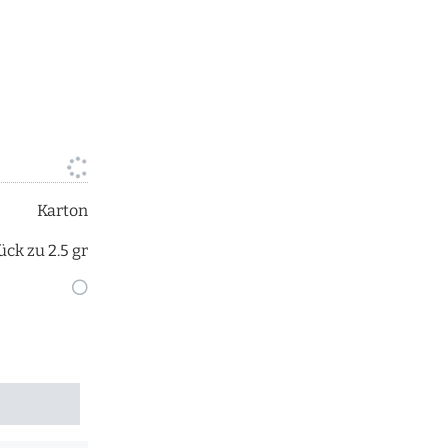
n
Karton
ück zu 2.5 gr