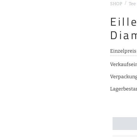
SHOP
Tee
Eill
Dia
Einzelpreis
Verkaufsei
Verpackun
Lagerbesta