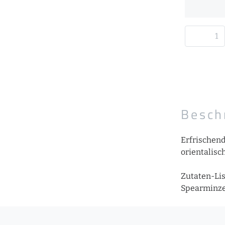
Besch
Erfrischen
orientalisc
Zutaten-Lis
Spearminz