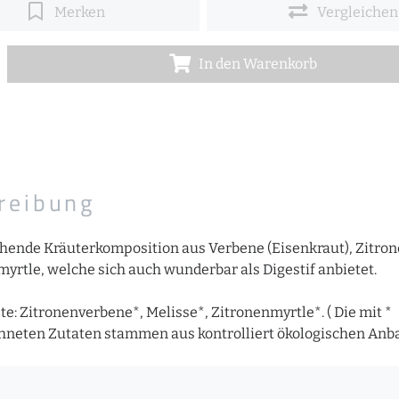
Merken
Vergleichen
In den Warenkorb
reibung
chende Kräuterkomposition aus Verbene (Eisenkraut), Zitro
rtle, welche sich auch wunderbar als Digestif anbietet.
te: Zitronenverbene*, Melisse*, Zitronenmyrtle*. ( Die mit *
neten Zutaten stammen aus kontrolliert ökologischen Anba