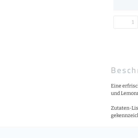
Besch
Eine erfris
und Lemonmy
Zutaten-Lis
gekennzeich