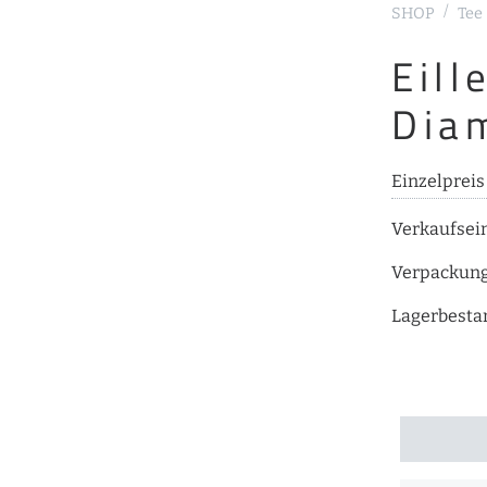
SHOP
Tee
Eill
Dia
Einzelpreis
Verkaufsei
Verpackun
Lagerbesta