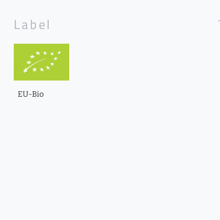
Label
EU-Bio