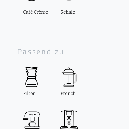
Café Créme
Schale
Passend zu
Filter
French