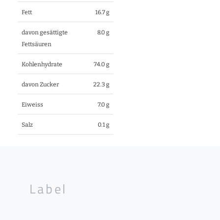
Fett
16.7 g
davon gesättigte
8.0 g
Fettsäuren
Kohlenhydrate
74.0 g
davon Zucker
22.3 g
Eiweiss
7.0 g
Salz
0.1 g
Label