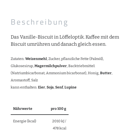
Beschreibung
Das Vanille-Biscuit in Löffeloptik. Kaffee mit dem
Biscuit umrühren und danach gleich essen.
Zutaten:
Weizenmehl
, Zucker, pflanzliche Fette (Palmöl),
Glukosesirup,
Magermilchpulver
, Backtriebmittel:
(Natriumbicarbonat; Ammonium bicarbonat), Honig,
Butter
,
Aromastoff, Salz
kann enthalten:
Eier
,
Soja
,
Senf
,
Lupine
Nährwerte
pro 100 g
Energie (kcal)
2010 kJ /
478 kcal